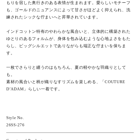
もりを宿した奥行きのある表情が生まれます。愛らしいモチーフ
も、ゴールドのニュアンスによって甘さがほどよく抑えられ、洗
練されたシックな佇まいへと昇華されています。
インドコットン特有のやわらかな風合いと、立体的に構築された
ゆとりのあるフォルムが、身体を包み込むような心地よさをもた
らし、ビッグシルエットでありながらも端正な佇まいを保ちま
す。
一枚でさらりと纏うのはもちろん、夏の軽やかな羽織りとして
も。
素材の風合いと柄が織りなすリズムを楽しめる、「COUTURE
D’ADAM」らしい一着です。
Style No.
26SS-276